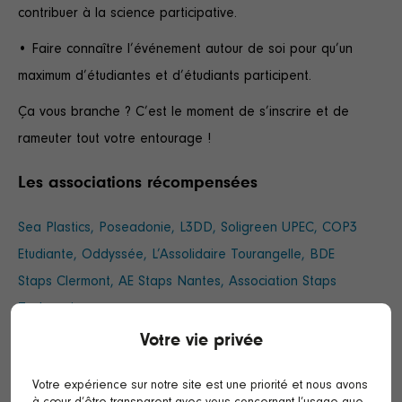
contribuer à la science participative.
• Faire connaître l’événement autour de soi pour qu’un
maximum d’étudiantes et d’étudiants participent.
Ça vous branche ? C’est le moment de s’inscrire et de
rameuter tout votre entourage !
Les associations récompensées
Sea Plastics
,
Poseadonie
,
L3DD
,
Soligreen UPEC
,
COP3
Etudiante
,
Oddyssée
,
L’Assolidaire Tourangelle
,
BDE
Staps Clermont
,
AE Staps Nantes
,
Association Staps
Toulousain
Votre vie privée
Votre expérience sur notre site est une priorité et nous avons
à cœur d’être transparent avec vous concernant l’usage que