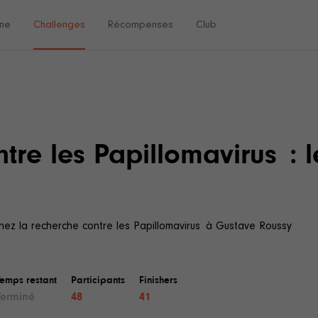
ne
Challenges
Récompenses
Club
tre les Papillomavirus : 
nez la recherche contre les Papillomavirus à Gustave Roussy
Temps restant
Participants
Finishers
Terminé
48
41