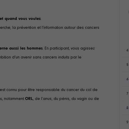
et quand vous voulez
.
rche, la prévention et l’information autour des cancers
cerne aussi les hommes
. En participant, vous agissez
4
bition d’un avenir sans cancers induits par le
5
6
il est connu pour être responsable du cancer du col de
7
ers, notamment
ORL
, de l’anus, du pénis, du vagin ou de
8
9