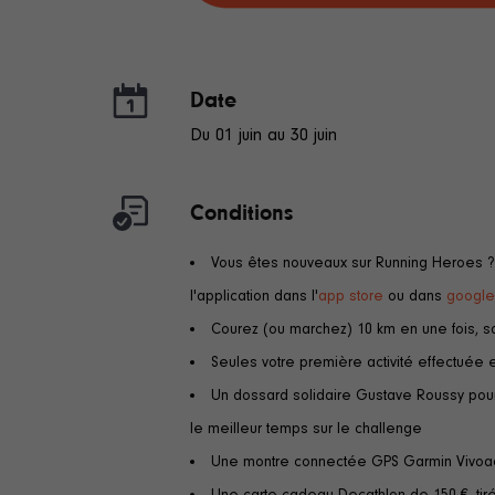
Date
Du 01 juin au 30 juin
Conditions
Vous êtes nouveaux sur Running Heroes ? 
l'application dans l'
app store
ou dans
google
Courez (ou marchez) 10 km en une fois, sa
Seules votre première activité effectuée e
Un dossard solidaire Gustave Roussy pour 
le meilleur temps sur le challenge
Une montre connectée GPS Garmin Vivoactiv
Une carte cadeau Decathlon de 150 €, tiré