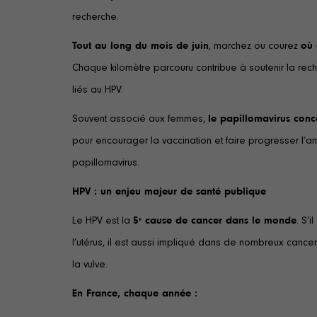
recherche.
Tout au long du mois de juin
, marchez ou courez
où 
Chaque kilomètre parcouru contribue à soutenir la reche
liés au HPV.
Souvent associé aux femmes,
le papillomavirus con
pour encourager la vaccination et faire progresser l’am
papillomavirus.
HPV : un enjeu majeur de santé publique
Le HPV est la
5ᵉ cause de cancer dans le monde
. S’
l’utérus, il est aussi impliqué dans de nombreux canc
la vulve.
En France, chaque année :