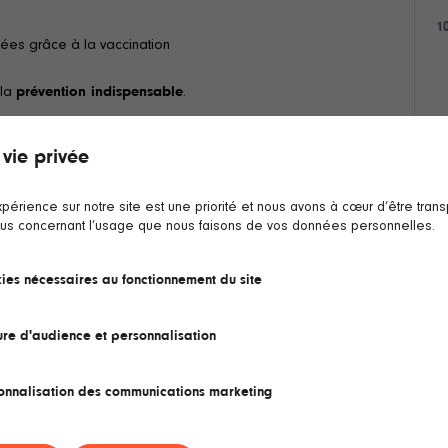
1
tées grâce à la vaccination
 la
prévention indispensable
.
 vie privée
plus efficace pour prévenir ces cancers.
lles et garçons
entre 11 et 14 ans en France, avec un
xpérience sur notre site est une priorité et nous avons à cœur d’être tran
us concernant l’usage que nous faisons de vos données personnelles.
le reste insuffisante. D’où l’importance de
ies nécessaires au fonctionnement du site
re d'audience et personnalisation
onnalisation des communications marketing
A