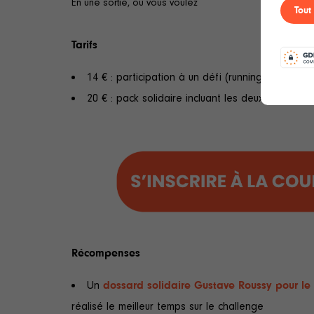
En une sortie, où vous voulez
Tout
Tarifs
14 € : participation à un défi (running/marche o
20 € : pack solidaire incluant les deux défis
Récompenses
Un
dossard solidaire Gustave Roussy pour le
réalisé le meilleur temps sur le challenge