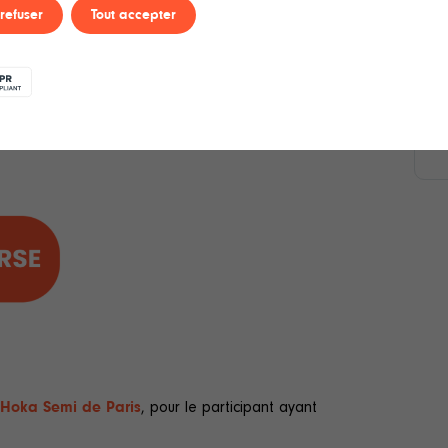
 refuser
Tout accepter
U
S
m
c
u vélo)
s
d
 Hoka Semi de Paris
, pour le participant ayant