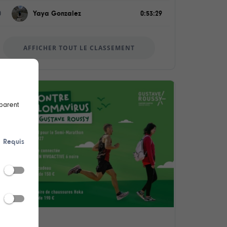
0
Yaya Gonzalez
0:53:29
AFFICHER TOUT LE CLASSEMENT
sparent
Requis
 gagner