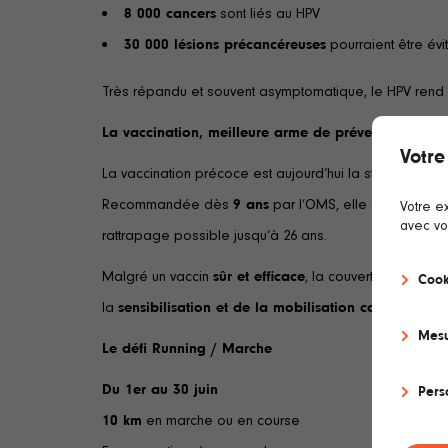
8 000 cancers
sont liés au HPV
30 000 lésions précancéreuses
pourraient être évi
Très répandu et souvent asymptomatique, le HPV rend
La vaccination, meilleure arme de prévention
Votre
La vaccination précoce est aujourd’hui la stratégie la 
Recommandée dès
9 ans
par l’OMS, elle concerne
fi
Votre e
avec vo
rattrapage possible jusqu’à 26 ans.
Malgré un vaccin
sûr et efficace
, la couverture vaccina
Cook
la
sensibilisation et de la mobilisation collective
.
Mesu
Le défi Running / Marche
Du 1er au 30 juin
Pers
10 km
en marche ou en course