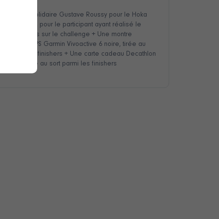
n dossard solidaire Gustave Roussy pour le Hoka 
emi de Paris, pour le participant ayant réalisé le 
eilleur temps sur le challenge + Une montre 
onnectée GPS Garmin Vivoactive 6 noire, tirée au 
ort parmi les finishers + Une carte cadeau Decathlon 
e 150 €, tirée au sort parmi les finishers