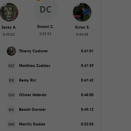
DC
Dimitri C.
Jacky A.
Victor S.
0:39:32
0:45:02
0:46:08
Thierry Cadoret
0:47:01
MZ
Matthieu Zuddas
0:47:39
RR
Remy Riri
0:47:42
OH
Olivier Hnbt-dn
0:48:00
BG
Benoît Garnier
0:49:12
MK
Marilis Kadak
0:52:03